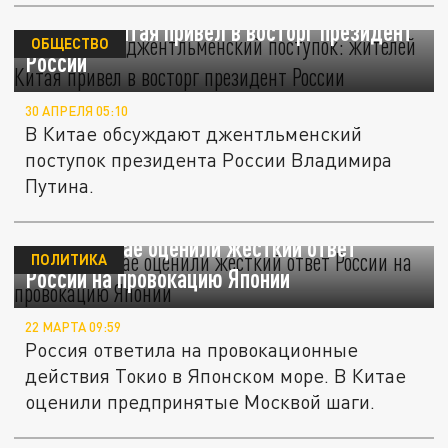
Путин и его джентльменский поступок:
жителей Китая привел в восторг президент
ОБЩЕСТВО
России
30 АПРЕЛЯ 05:10
В Китае обсуждают джентльменский
поступок президента России Владимира
Путина.
Sohu: в Китае оценили жёсткий ответ
ПОЛИТИКА
России на провокацию Японии
22 МАРТА 09:59
Россия ответила на провокационные
действия Токио в Японском море. В Китае
оценили предпринятые Москвой шаги.