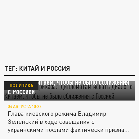
ТЕГ: КИТАЙ И РОССИЯ
Зеленский приказал дипломатам искать
диалог с Китаем, чтобы не было сближения
ПОЛИТИКА
с Россией
04 АВГУСТА 10:22
Глава киевского режима Владимир
Зеленский в ходе совещания с
украинскими послами фактически признал,
что...