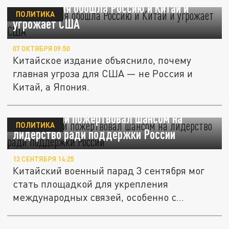
Sohu: Япония обошла Россию и Китай и
ПОЛИТИКА
угрожает США
07 ОКТЯБРЯ 09:50
Китайское издание объяснило, почему
главная угроза для США — не Россия и
Китай, а Япония.
SCMP: Китай пожертвовал шансом на
ПОЛИТИКА
лидерство ради поддержки России
13 СЕНТЯБРЯ 14:25
Китайский военный парад 3 сентября мог
стать площадкой для укрепления
международных связей, особенно с...