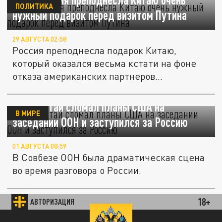
ПОЛИТИКА
нужный подарок перед визитом Путина
29 АВГУСТА 02:58
Россия преподнесла подарок Китаю,
который оказался весьма кстати на фоне
отказа американских партнеров...
Sohu: Китай сломал планы США на
В МИРЕ
заседании ООН и заступился за Россию
01 АВГУСТА 08:59
В Совбезе ООН была драматическая сцена
во время разговора о России.
Sohu: Китай через Лаврова дал понять
18+
АВТОРИЗАЦИЯ
В МИРЕ
Путину, что не намерен уступать США
89.93 EUR