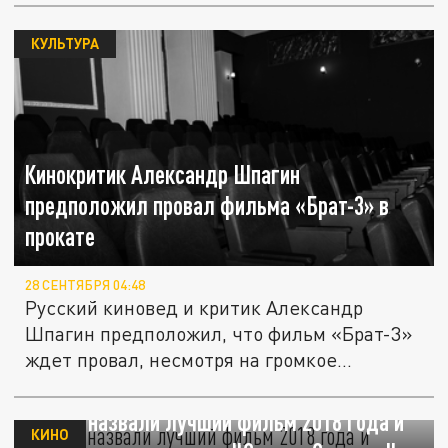
КУЛЬТУРА
Кинокритик Александр Шпагин
предположил провал фильма «Брат-3» в
прокате
28 СЕНТЯБРЯ 04:48
Русский киновед и критик Александр
Шпагин предположил, что фильм «Брат-3»
ждет провал, несмотря на громкое...
В США назвали лучший фильм 2018 года и
КИНО