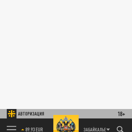
18+
АВТОРИЗАЦИЯ
89.93 EUR
ЗАБАЙКАЛЬЕ