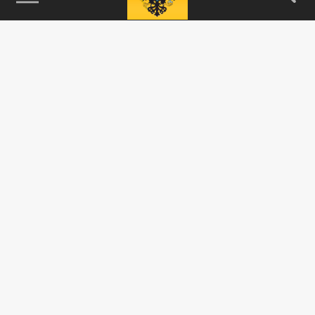
115093, г. Москва, переулок Партийный,
д.1, к.57, стр.3, эт.1, пом.I, ком.45