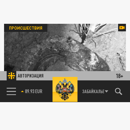
ПРОИСШЕСТВИЯ
18+
АВТОРИЗАЦИЯ
Рыбак из Забайкалья поймал зомби-сома
85.64 BRENT
ЗАБАЙКАЛЬЕ
26 ИЮНЯ 08:16
Кадры не для слабонервных снял житель
края, рыбачивший ночью на Ингоде.