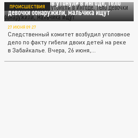
Двое подростков утонули в Ингоде, тело
ПРОИСШЕСТВИЯ
девочки обнаружили, мальчика ищут
27 ИЮНЯ 09:27
Следственный комитет возбудил уголовное
дело по факту гибели двоих детей на реке
в Забайкалье. Вчера, 26 июня,...