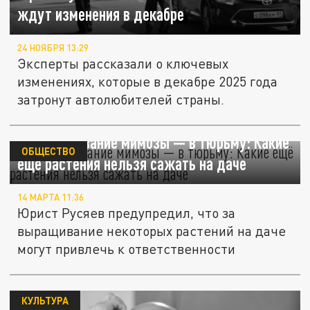
ждут изменения в декабре
24 НОЯБРЯ 13:29
Эксперты рассказали о ключевых
изменениях, которые в декабре 2025 года
затронут автолюбителей страны.
За выращивание мимозы — в тюрьму: Какие
ОБЩЕСТВО
ещё растения нельзя сажать на даче
14 МАРТА 11:36
Юрист Русяев предупредил, что за
выращивание некоторых растений на даче
могут привлечь к ответственности
КУЛЬТУРА