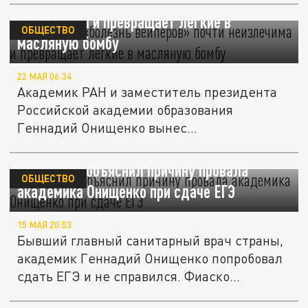
Онищенко: «болезнь вейперов» почти
неизлечима и превращает легкие в
ОБЩЕСТВО
масляную бомбу
22 МАЯ 06:34
Академик РАН и заместитель президента
Российской академии образования
Геннадий Онищенко вынес
безжалостный...
Вассерман объяснил причину провала
ОБЩЕСТВО
академика Онищенко при сдаче ЕГЭ
15 МАЯ 20:53
Бывший главный санитарный врач страны,
академик Геннадий Онищенко попробовал
сдать ЕГЭ и не справился. Фиаско...