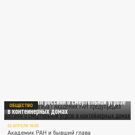
Дача или могила? Академик РАН
предупредил россиян о смертельной угрозе
ОБЩЕСТВО
в контейнерных домах
02 АПРЕЛЯ 18:00
Академик РАН и бывший глава