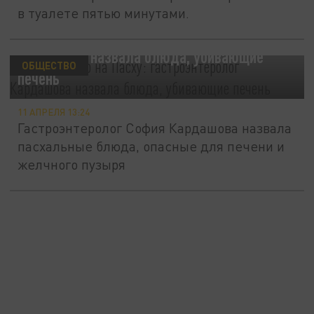
в туалете пятью минутами.
Не ешьте это на Пасху: гастроэнтеролог
Кардашова назвала блюда, убивающие
ОБЩЕСТВО
печень
11 АПРЕЛЯ 13:24
Гастроэнтеролог София Кардашова назвала
пасхальные блюда, опасные для печени и
желчного пузыря