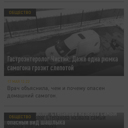
ОБЩЕСТВО
Гастроэнтеролог Чистик: Даже одна рюмка
самогона грозит слепотой
17 МАЯ 12:22
Врач объяснила, чем и почему опасен
домашний самогон.
Гастроэнтеролог Степанова назвала самый
ОБЩЕСТВО
опасный вид шашлыка