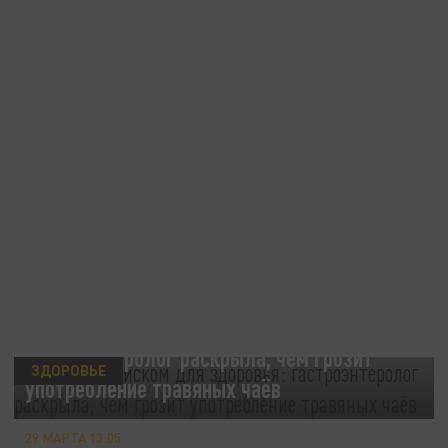
Напиток с риском для здоровья:
гастроэнтеролог раскрыла, чем грозит
ЗДОРОВЬЕ
употребление травяных чаёв
29 МАРТА 13:05