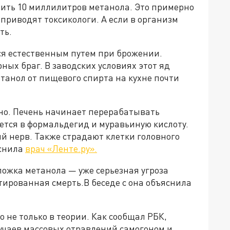
ить 10 миллилитров метанола. Это примерно
приводят токсикологи. А если в организм
ть.
ся естественным путем при брожении.
ных браг. В заводских условиях этот яд
танол от пищевого спирта на кухне почти
дно. Печень начинает перерабатывать
ется в формальдегид и муравьиную кислоту.
й нерв. Также страдают клетки головного
яснила
врач «Ленте.ру».
ложка метанола — уже серьезная угроза
ированная смерть.В беседе с она объяснила
о не только в теории. Как сообщал РБК,
учаев массовых отравлений самогоном и