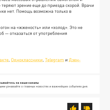
 теряют зрение еще до приезда скорой. Врачи
ке нет. Помощь возможна только в
огон на «жженость» или «холод». Это не
б — отказаться от употребления
»!
акте
,
Одноклассники
,
Telegram
и
Дзен-
сывайтесь на наши каналы
ыми узнавайте о главных новостях и важнейших событиях дня.