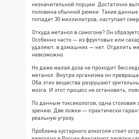
незначительной порции. Достаточно вып
половина обычной рюмки. Такие данные 
попадет 30 миллилитров, наступает смер
Откуда метанол в самогоне? Он образует
Особенно часто — из фруктовых или сахар
удаляют, в домашних — нет. Отделить ме
невозможно.
Но даже малая доза не проходит бессле
метанол. Внутри организма он превраща
Оба этих вещества разрушают зрительны
мозга. И этот процесс не остановить, по
По данным токсикологов, одна столовая 
зрению. Две ложки — практически гарант
реальную угрозу.
Проблема кустарного алкоголя стоит остр
ежегодно в России фиксируют десятки сл