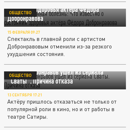
"Непредвиденная болезнь": Что известно о
состоянии здоровья актёра Фёдора
ОБЩЕСТВО
Добронравова
15 ФЕВРАЛЯ 09:27
Спектакль в главной роли с артистом
Добронравовым отменили из-за резкого
ухудшения состояния.
Фёдор Добронравов ушёл из сериала
ОБЩЕСТВО
"Сваты". Причина отказа
13 СЕНТЯБРЯ 17:21
Актёру пришлось отказаться не только от
популярной роли в кино, но и от работы в
театре Сатиры.