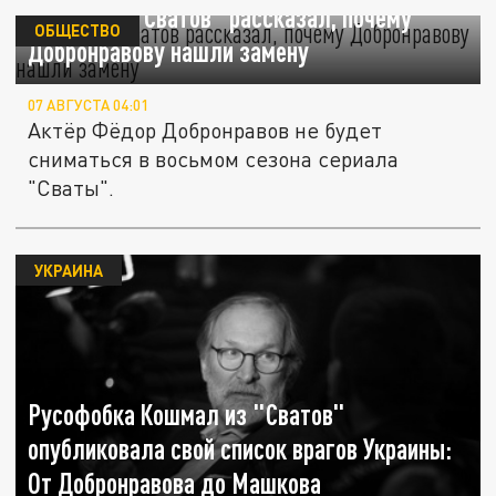
Режиссёр "Сватов" рассказал, почему
ОБЩЕСТВО
Добронравову нашли замену
07 АВГУСТА 04:01
Актёр Фёдор Добронравов не будет
сниматься в восьмом сезона сериала
"Сваты".
УКРАИНА
Русофобка Кошмал из "Сватов"
опубликовала свой список врагов Украины:
От Добронравова до Машкова