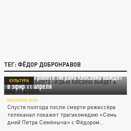
ТЕГ: ФЁДОР ДОБРОНРАВОВ
Последняя работа Тиграна Кеосаяна выйдет
КУЛЬТУРА
в эфир 11 апреля
08 АПРЕЛЯ 16:53
Спустя полгода после смерти режиссёра
телеканал покажет трагикомедию «Семь
дней Петра Семёныча» с Фёдором...