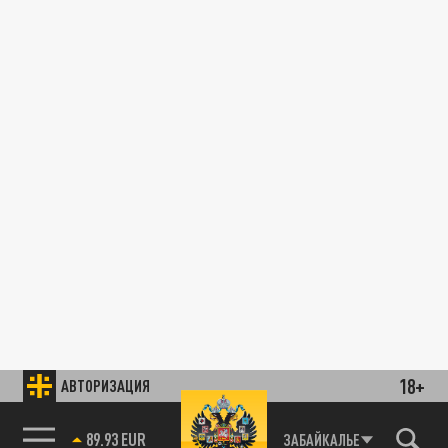
18+
АВТОРИЗАЦИЯ
89.93 EUR
ЗАБАЙКАЛЬЕ