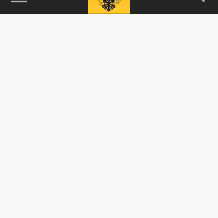
115093, г. Москва, переулок Партийный,
д.1, к.57, стр.3, эт.1, пом.I, ком.45