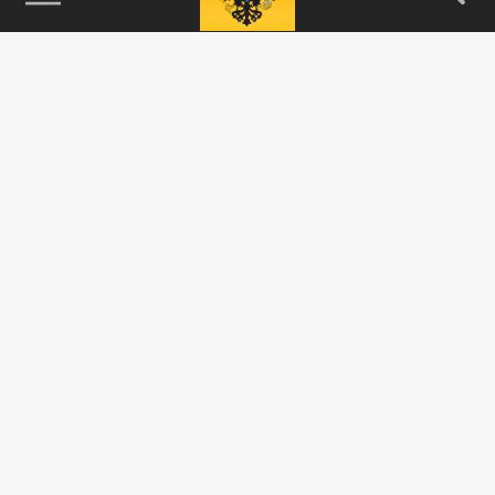
115093, г. Москва, переулок Партийный,
д.1, к.57, стр.3, эт.1, пом.I, ком.45