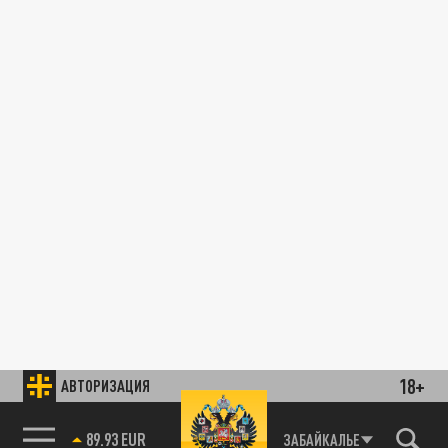
18+
АВТОРИЗАЦИЯ
89.93 EUR
ЗАБАЙКАЛЬЕ