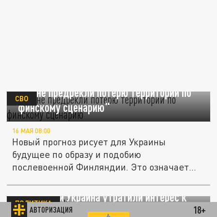
Украине предрекли потерю территорий по
СВО
"финскому сценарию"
16 МАЯ 08:00
Новый прогноз рисует для Украины
будущее по образу и подобию
послевоенной Финляндии. Это означает
неизбежные...
FT: Россия и Украина утратили интерес к
ПОЛИТИКА
18+
АВТОРИЗАЦИЯ
мирным переговорам