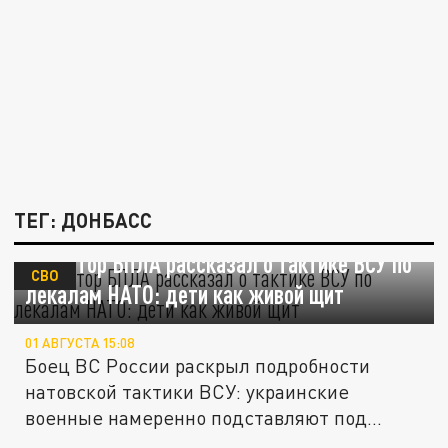
ТЕГ: ДОНБАСС
Оператор БПЛА рассказал о тактике ВСУ по
СВО
лекалам НАТО: дети как живой щит
01 АВГУСТА 15:08
Боец ВС России раскрыл подробности
натовской тактики ВСУ: украинские
военные намеренно подставляют под
удар...