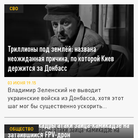
СВО
Триллионы под землёй: названа
неожиданная причина, по которой Киев
держится за Донбасс
03 ИЮНЯ 19:15
Владимир Зеленский не выводит
украинские войска из Донбасса, хотя этот
шаг мог бы существенно ускорить...
Появились кадры атаки зайца-камикадзе на
ОБЩЕСТВО
затаившийся FPV-дрон