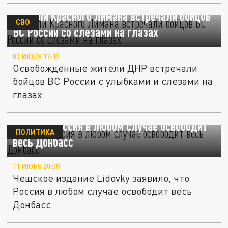
Жители Красного Лимана встречали бойцов
СВО
ВС России со слезами на глазах
03 ИЮЛЯ 17:17
Освобождённые жители ДНР встречали
бойцов ВС России с улыбками и слезами на
глазах.
Lidovky: Россия в любом случае освободит
ПОЛИТИКА
весь Донбасс
11 ИЮНЯ 20:08
Чешское издание Lidovky заявило, что
Россия в любом случае освободит весь
Донбасс.