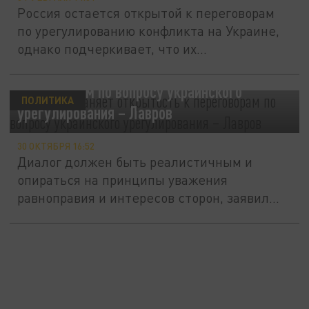
Россия остается открытой к переговорам
по урегулированию конфликта на Украине,
однако подчеркивает, что их...
Россия сохраняет открытость к
переговорам по вопросу украинского
ПОЛИТИКА
урегулирования – Лавров
30 ОКТЯБРЯ 16:52
Диалог должен быть реалистичным и
опираться на принципы уважения
равноправия и интересов сторон, заявил
глава...