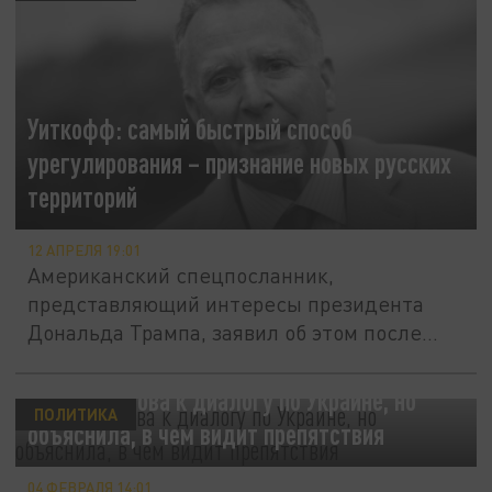
Уиткофф: самый быстрый способ
урегулирования – признание новых русских
территорий
12 АПРЕЛЯ 19:01
Американский спецпосланник,
представляющий интересы президента
Дональда Трампа, заявил об этом после
встреч с...
Москва готова к диалогу по Украине, но
ПОЛИТИКА
объяснила, в чем видит препятствия
04 ФЕВРАЛЯ 14:01