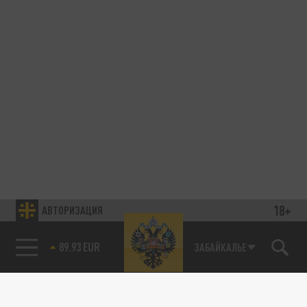
18+
АВТОРИЗАЦИЯ
89.93 EUR
ЗАБАЙКАЛЬЕ