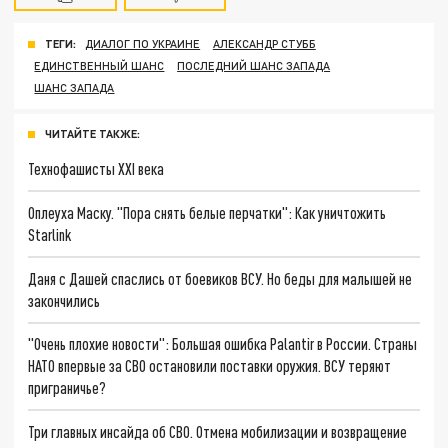
ТЕГИ:
ДИАЛОГ ПО УКРАИНЕ
АЛЕКСАНДР СТУББ
ЕДИНСТВЕННЫЙ ШАНС
ПОСЛЕДНИЙ ШАНС ЗАПАДА
ШАНС ЗАПАДА
ЧИТАЙТЕ ТАКЖЕ:
Технофашисты XXI века
Оплеуха Маску. "Пора снять белые перчатки": Как уничтожить
Starlink
Даня с Дашей спаслись от боевиков ВСУ. Но беды для малышей не
закончились
"Очень плохие новости": Большая ошибка Palantir в России. Страны
НАТО впервые за СВО остановили поставки оружия. ВСУ теряют
приграничье?
Три главных инсайда об СВО. Отмена мобилизации и возвращение