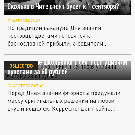
Сколько в Чите стоит букет к 1 сентября?
29 АВГУСТА 23:32
По традиции накануне Дня знаний
торговцы цветами готовятся к
баснословной прибыли, а родители
школьников – к...
Челябинские школьники 1 сентября удивили
ОБЩЕСТВО
букетами за 60 рублей
02 СЕНТЯБРЯ 07:41
Перед Днем знаний флористы придумали
массу оригинальных решений на любой
вкус и кошелек. Корреспондент сайта...