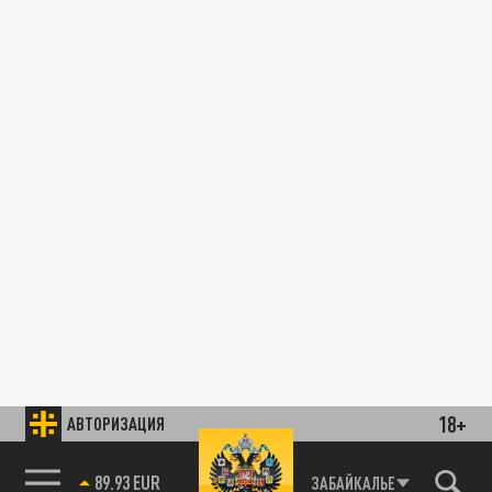
18+
АВТОРИЗАЦИЯ
89.93 EUR
ЗАБАЙКАЛЬЕ