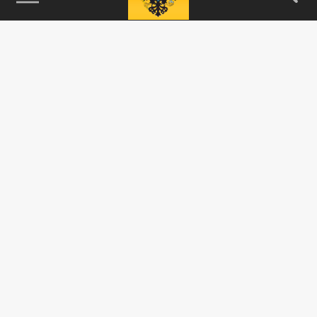
115093, г. Москва, переулок Партийный,
д.1, к.57, стр.3, эт.1, пом.I, ком.45