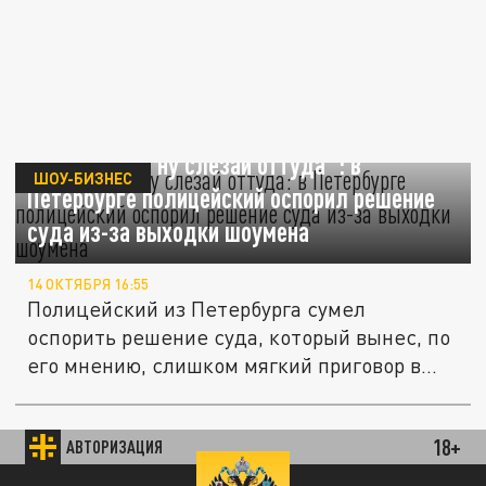
"Барецкий, а ну слезай оттуда": в
ШОУ-БИЗНЕС
Петербурге полицейский оспорил решение
суда из-за выходки шоумена
14 ОКТЯБРЯ 16:55
Полицейский из Петербурга сумел
оспорить решение суда, который вынес, по
его мнению, слишком мягкий приговор в...
"Кино не для всех": сыгравший
Электроника Владимир Торсуев рассказал
18+
КУЛЬТУРА
АВТОРИЗАЦИЯ
про фильм "Брат 3"