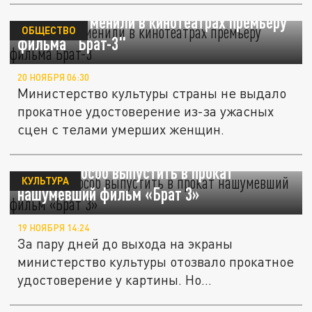
В России отменили в кинотеатрах премьеру
ОБЩЕСТВО
фильма "Брат-3"
20 НОЯБРЯ 06:30
Министерство культуры страны не выдало
прокатное удостоверение из-за ужасных
сцен с телами умерших женщин.
Найден способ выпустить в прокат
КУЛЬТУРА
нашумевший фильм «Брат 3»
19 НОЯБРЯ 14:24
За пару дней до выхода на экраны
министерство культуры отозвало прокатное
удостоверение у картины. Но...