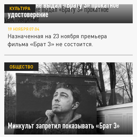
Минкульт не выдал «Брату 3» прокатное
КУЛЬТУРА
удостоверение
19 НОЯБРЯ 07:04
Назначенная на 23 ноября премьера
фильма «Брат 3» не состоится.
ОБЩЕСТВО
Минкульт запретил показывать «Брат 3»