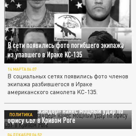
В сети появились фото погибшего экипажа
из упавшего в Ираке KC-135
14 МАРТА 06:07
В социальных сетях появились фото членов
экипажа разбившегося в Ираке
американского самолета KC-135.
Рожин: «Искандер» нанес мощный удар по
ПОЛИТИКА
офису СБУ в Кривом Роге
04 ДЕКАБРЯ 06:52