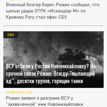
Военный блогер Борис Рожин сообщил, что
целью удара ОТРК «Искандер-М» по
Кривому Рогу стал офис СБУ.
СВО
ВСУ отбили у России Новомихайловку? На
срочной связи Рожин: Всюду "пылающий
ад", десятки трупов, горящие танки
25 АВГУСТА 14:02
Рожин заявил о разгроме ВСУ у
"захваченной" ими Новомихайловки.