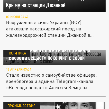
Крыму на станции Джанкой
03 ИЮНЯ 06:49
Вооруженные силы Украины (ВСУ)
атаковали пассажирский поезд на
железнодорожной станции Джанкой в
Крыму.
Рожин: военный блогер и автор канала
ПОЛИТИКА
«Воевода вещает» покончил с собой
16 АПРЕЛЯ 03:04
Стало известно о самоубийстве офицера,
военблогера и админа Telegram-канала
«Воевода вещает» Алексея Земцова.
ПРОИСШЕСТВИЯ