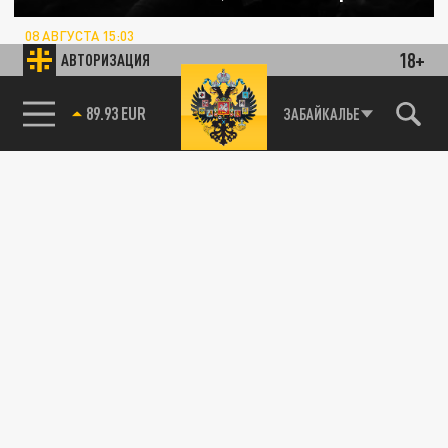
08 АВГУСТА 15:03
Военный эксперт Рожин рассказал об
18+
АВТОРИЗАЦИЯ
особой тактике ВС России "Волчья стая" в
зоне СВО.
85.64 BRENT
ЗАБАЙКАЛЬЕ
СВОДКИ С ФРОНТА
Бунт и захват Николаева. Командиры ВСУ
готовят мятеж против Киева. В Сумскую
область перебросили военных роботов.
Последние новости СВО 16 июля
16 ИЮЛЯ 08:20