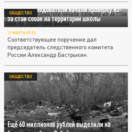
В Самаре следователи начали проверку из-
ОБЩЕСТВО
за стаи собак на территории школы
31 МАРТА 09:23
Соответствующее поручение дал
председатель следственного комитета
России Александр Бастрыкин.
ОБЩЕСТВО
Ещё 60 миллионов рублей выделили на