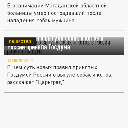
В реанимации Магаданской областной
больницы умер пострадавший после
нападения собак мужчина.
Новый закон о выгуле собак и котов в
ОБЩЕСТВО
России приняла Госдума
14 ИЮЛЯ 00:05
В чем суть новых правил принятых
Госдумой России о выгуле собак и котов,
расскажет "Царьград".