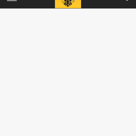
Нет тепла и света: прокуратура нашла
нарушения при строительстве приютов в
Забайкалье
21 АПРЕЛЯ 11:59
Три приюта для бездомных животных в
регионе возвели без учёта требования
закона к таким объектам.
ОБЩЕСТВО