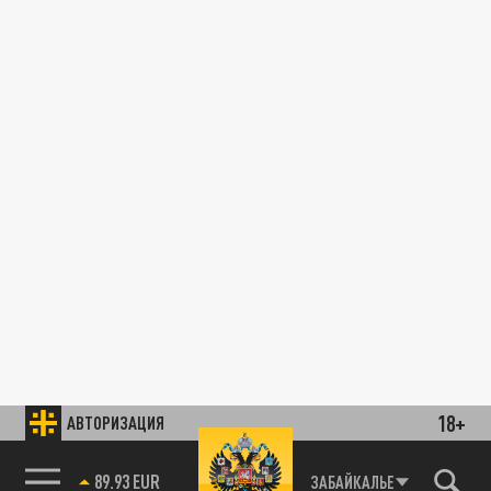
18+
АВТОРИЗАЦИЯ
89.93 EUR
ЗАБАЙКАЛЬЕ