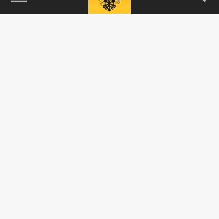
115093, г. Москва, переулок Партийный,
д.1, к.57, стр.3, эт.1, пом.I, ком.45