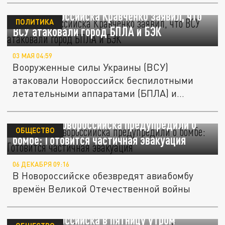
Мэр Новороссийска Кравченко заявил, что
ПОЛИТИКА
ВСУ атаковали город БПЛА и БЭК
03 МАЯ 04:59
Вооруженные силы Украины (ВСУ)
атаковали Новороссийск беспилотными
летательными аппаратами (БПЛА) и...
Жителей Новороссийска предупредили о
ОБЩЕСТВО
бомбе: Готовится частичная эвакуация
06 ДЕКАБРЯ 09:16
В Новороссийске обезвредят авиабомбу
времён Великой Отечественной войны
Мэр Новороссийска в пятницу утром