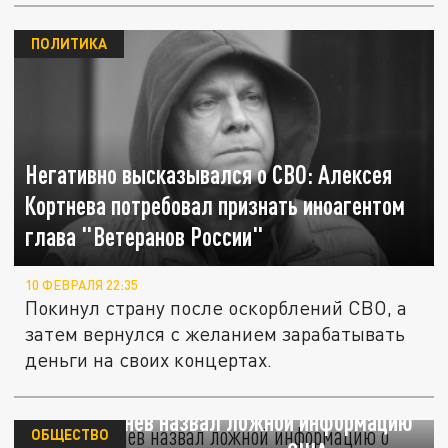
ПОЛИТИКА
Негативно высказывался о СВО: Алексея
Кортнева потребовал признать иноагентом
глава "Ветеранов России"
10 ФЕВРАЛЯ 22:35
Покинул страну после оскорблений СВО, а
затем вернулся с желанием зарабатывать
деньги на своих концертах.
Певец Кортнев назвал ложной информацию
ОБЩЕСТВО