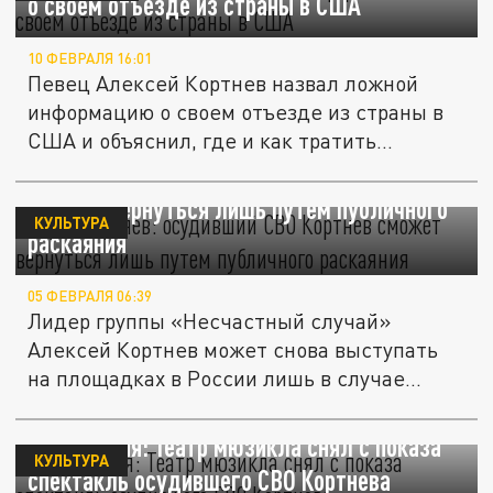
о своем отъезде из страны в США
10 ФЕВРАЛЯ 16:01
Певец Алексей Кортнев назвал ложной
информацию о своем отъезде из страны в
США и объяснил, где и как тратить...
Юрист Русяев: осудивший СВО Кортнев
сможет вернуться лишь путем публичного
КУЛЬТУРА
раскаяния
05 ФЕВРАЛЯ 06:39
Лидер группы «Несчастный случай»
Алексей Кортнев может снова выступать
на площадках в России лишь в случае...
Поплавская: Театр мюзикла снял с показа
КУЛЬТУРА
спектакль осудившего СВО Кортнева