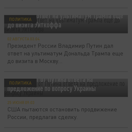
Путин дал ответ на ультиматум Трампа еще
ПОЛИТИКА
до визита Уиткоффа
02 АВГУСТА 03:04
Президент России Владимир Путин дал
ответ на ультиматум Дональда Трампа еще
до визита в Москву...
Трамп ждет от Путина ответа на
ПОЛИТИКА
предложение по вопросу Украины
25 ИЮНЯ 09:03
США пытаются остановить продвижение
России, предлагая сделку.