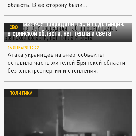
область. В её сторону были...
Богомаз: ВСУ повредили ТЭС и подстанцию
СВО
в Брянской области, нет тепла и света
16 ЯНВАРЯ 14:22
Атака украинцев на энергообъекты
оставила часть жителей Брянской области
без электроэнергии и отопления.
ПОЛИТИКА