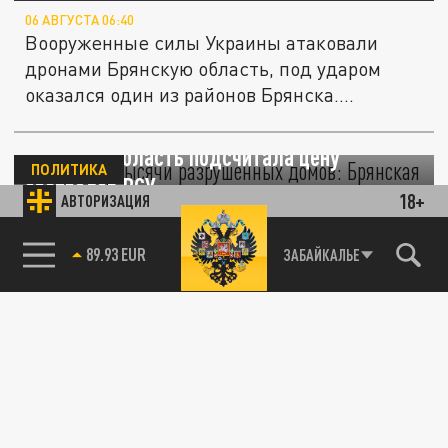
06 АВГУСТА 06:40
Вооруженные силы Украины атаковали
дронами Брянскую область, под ударом
оказался один из районов Брянска....
Более полутысячи разрушенных домов:
Брянская область подсчитала цену
ПОЛИТИКА
обстрелов ВСУ
18+
АВТОРИЗАЦИЯ
24 ИЮНЯ 09:03
85.64 BRENT
ЗАБАЙКАЛЬЕ
Украинские боевики оставили без крова
сотни семей Брянщины.
ПРОИСШЕСТВИЯ