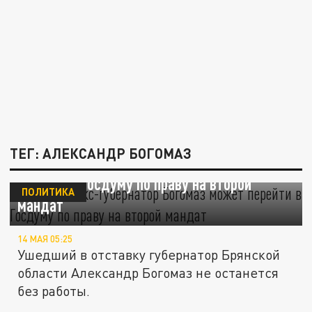
ТЕГ: АЛЕКСАНДР БОГОМАЗ
Брянский экс-губернатор Богомаз может
перейти в Госдуму по праву на второй
ПОЛИТИКА
мандат
14 МАЯ 05:25
Ушедший в отставку губернатор Брянской
области Александр Богомаз не останется
без работы.