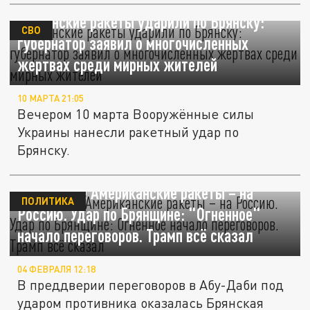
Украинские ракеты ударили по Брянску:
СВО
губернатор заявил о многочисленных
жертвах среди мирных жителей
10 МАРТА 21:05
Вечером 10 марта Вооружённые силы
Украины нанесли ракетный удар по
Брянску.
Вот это да! Американские ракеты – на
ПОЛИТИКА
Россию. Удар по Брянщине: "Огненное"
начало переговоров. Трамп всё сказал
04 ФЕВРАЛЯ 12:18
В преддверии переговоров в Абу-Даби под
ударом противника оказалась Брянская