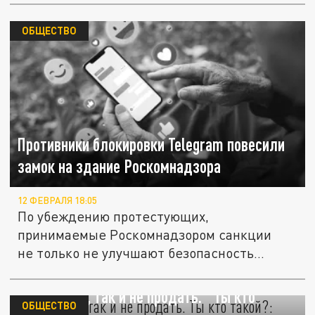
ОБЩЕСТВО
Противники блокировки Telegram повесили
замок на здание Роскомнадзора
12 ФЕВРАЛЯ 18:05
По убеждению протестующих,
принимаемые Роскомнадзором санкции
не только не улучшают безопасность...
Не солгать, так и не продать. "Ты кто
ОБЩЕСТВО