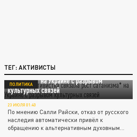
ТЕГ: АКТИВИСТЫ
Финская активистка связала рост
сатанизма* на Украине с разрывом
ПОЛИТИКА
культурных связей
23 ИЮЛЯ 01:40
По мнению Салли Райски, отказ от русского
наследия автоматически привёл к
обращению к альтернативным духовным...