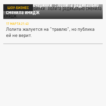
Эхо "голой вечеринки": Лолита радикально
ШОУ-БИЗНЕС
сменила имидж
17 МАРТА 21:43
Лолита жалуется на "травлю", но публика
ей не верит.