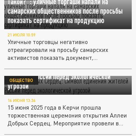
такой?": уличные торгаши напали на
самарских общественников после просьбы
показать сертификат на продукцию
21 ИЮЛЯ 10:59
Уличные торговцы негативно
отреагировали на просьбу самарских
активистов показать документ,
подтверждающий...
Аллея Добрых Сердец: символ единения
жителей России перед экологической
ОБЩЕСТВО
угрозой
16 ИЮНЯ 13:36
15 июня 2025 года в Керчи прошла
торжественная церемония открытия Аллеи
Добрых Сердец. Мероприятие провели в...