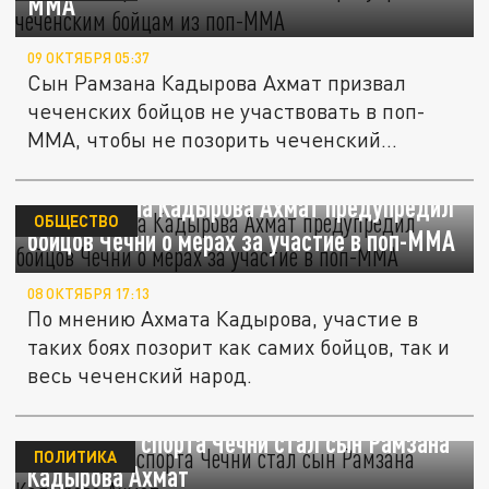
MMA
09 ОКТЯБРЯ 05:37
Сын Рамзана Кадырова Ахмат призвал
чеченских бойцов не участвовать в поп-
MMA, чтобы не позорить чеченский...
Сын Рамзана Кадырова Ахмат предупредил
ОБЩЕСТВО
бойцов Чечни о мерах за участие в поп-ММА
08 ОКТЯБРЯ 17:13
По мнению Ахмата Кадырова, участие в
таких боях позорит как самих бойцов, так и
весь чеченский народ.
Министром спорта Чечни стал сын Рамзана
ПОЛИТИКА
Кадырова Ахмат