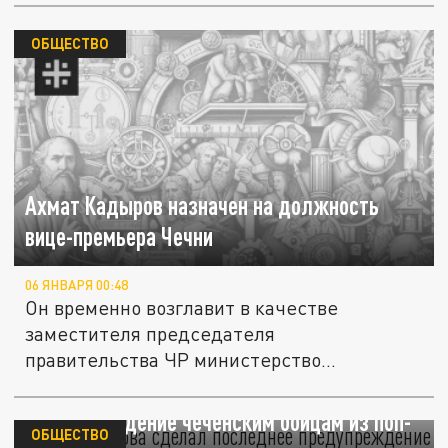
ОБЩЕСТВО
Ахмат Кадыров назначен на должность
вице-премьера Чечни
06 ЯНВАРЯ 00:48
Он временно возглавит в качестве
заместителя председателя
правительства ЧР министерство
по физической культуре...
Сын Кадырова сделал последнее
предупреждение чеченским бойцам из поп-
ОБЩЕСТВО