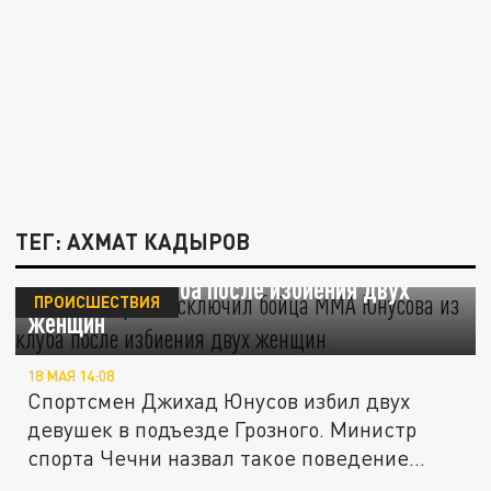
ТЕГ: АХМАТ КАДЫРОВ
Сын Кадырова исключил бойца ММА
Юнусова из клуба после избиения двух
ПРОИСШЕСТВИЯ
женщин
18 МАЯ 14:08
Спортсмен Джихад Юнусов избил двух
девушек в подъезде Грозного. Министр
спорта Чечни назвал такое поведение...