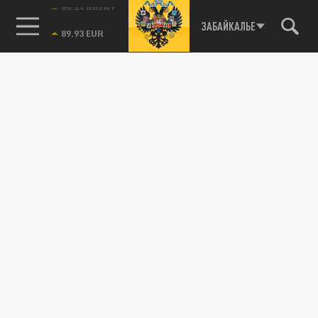
пункта будет обеспечены связью и
85.64 BRENT
ЗАБАЙКАЛЬЕ
интернетом.
КУЛЬТУРА
«Лента.ру» составила список лучших
фильмов первой половины 2023 года
29 ИЮНЯ 07:48
Перед громкими премьерами года «Барби»
и «Оппенгеймер» «Лента.ру» составила
список десяти лучших картин...