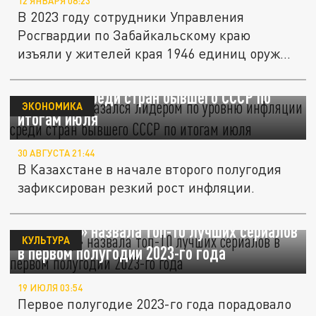
12 ЯНВАРЯ 08:23
В 2023 году сотрудники Управления
Росгвардии по Забайкальскому краю
изъяли у жителей края 1946 единиц оружия
и...
Казахстан оказался лидером по уровню
инфляции среди стран бывшего СССР по
ЭКОНОМИКА
итогам июля
30 АВГУСТА 21:44
В Казахстане в начале второго полугодия
зафиксирован резкий рост инфляции.
«Лента.ру» назвала топ-10 лучших сериалов
КУЛЬТУРА
в первом полугодии 2023-го года
19 ИЮЛЯ 03:54
Первое полугодие 2023-го года порадовало