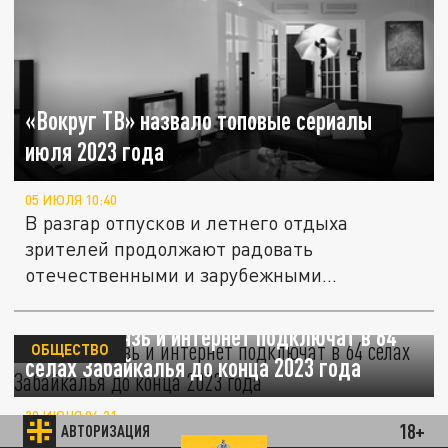
«Вокруг ТВ» назвало топовые сериалы
июля 2023 года
05 ИЮЛЯ 10:40
В разгар отпусков и летнего отдыха
зрителей продолжают радовать
отечественными и зарубежными
новинками.
Сотовая связь и интернет подключат в 64
ОБЩЕСТВО
селах Забайкалья до конца 2023 года
30 ИЮНЯ 06:21
18+
АВТОРИЗАЦИЯ
В Забайкальском крае 64 населенных