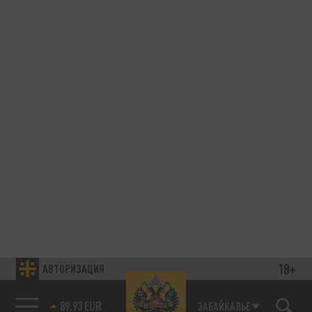
18+
АВТОРИЗАЦИЯ
89.93 EUR
ЗАБАЙКАЛЬЕ