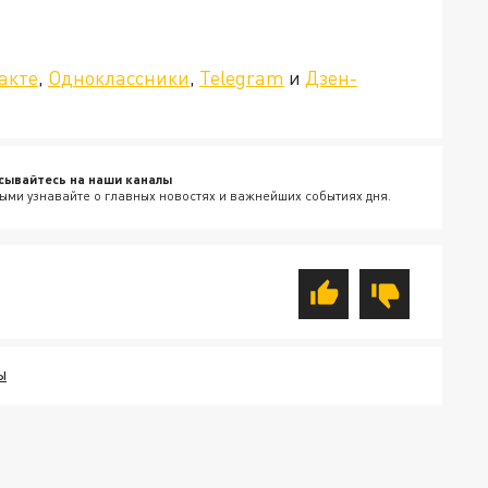
»!
акте
,
Одноклассники
,
Telegram
и
Дзен-
сывайтесь на наши каналы
ыми узнавайте о главных новостях и важнейших событиях дня.
Ы