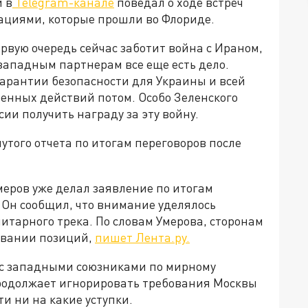
 в
Telegram-канале
поведал о ходе встреч
ациями, которые прошли во Флориде.
рвую очередь сейчас заботит война с Ираном,
 западным партнерам все еще есть дело.
гарантии безопасности для Украины и всей
енных действий потом. Особо Зеленского
ии получить награду за эту войну.
утого отчета по итогам переговоров после
меров уже делал заявление по итогам
 Он сообщил, что внимание уделялось
итарного трека. По словам Умерова, сторонам
овании позиций,
пишет Лента.ру.
 с западными союзниками по мирному
родолжает игнорировать требования Москвы
и ни на какие уступки.