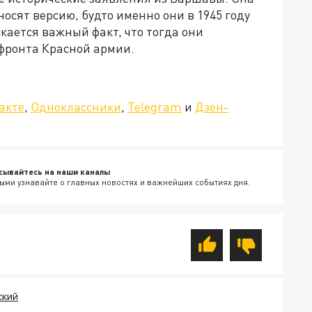
осят версию, будто именно они в 1945 году
кается важный факт, что тогда они
 фронта Красной армии.
»!
акте
,
Одноклассники
,
Telegram
и
Дзен-
сывайтесь на наши каналы
ыми узнавайте о главных новостях и важнейших событиях дня.
СКИЙ