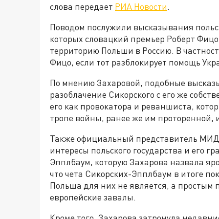
слова передает
РИА Новости
.
Поводом послужили высказывания польск
которых словацкий премьер Роберт Фицо 
территорию Польши в Россию. В частност
Фицо, если тот разблокирует помощь Укр
По мнению Захаровой, подобные высказы
разоблачение Сикорского с его же собст
его как провокатора и реваншиста, кото
тропе войны, ранее же им проторенной, и
Также официальный представитель МИД з
интересы польского государства и его гр
Эпплбаум, которую Захарова назвала яр
что чета Сикорских-Эпплбаум в итоге пок
Польша для них не является, а простым
европейские завалы.
Кроме того, Захарова затронула недавн