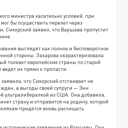
ого министра касательно условий, при
мог бы осуществить перелёт через
и, Сикорский заявил, что Варшава пропустит
аине.
вания выглядят как полное и бесповоротное
венной стороны. Захарова охарактеризовала
рый толкает европейские страны по старой
 ведёт их прямо к пропасти.
аявила, что Сикорский отстаивает не
аждан, а выгоды своей супруги — Энн
ой ультралибералкой из США. Она добавила,
инет страну и отправится на родину, которой
 полякам придётся вновь расчищать
ие исторические заявления из Варшавы. Она