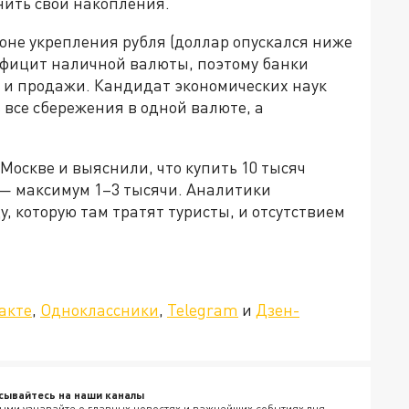
нить свои накопления.
оне укрепления рубля (доллар опускался ниже
дефицит наличной валюты, поэтому банки
 и продажи. Кандидат экономических наук
 все сбережения в одной валюте, а
Москве и выяснили, что купить 10 тысяч
— максимум 1–3 тысячи. Аналитики
, которую там тратят туристы, и отсутствием
»!
акте
,
Одноклассники
,
Telegram
и
Дзен-
сывайтесь на наши каналы
ыми узнавайте о главных новостях и важнейших событиях дня.