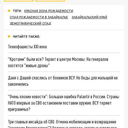
ТЕГИ:
КРАСНАЯ ЗОНА РОЖДАЕМОСТИ
СПАД РОЖДАЕМОСТИ В ЗАБАЙКАЛЬЕ
ЗАБАЙКАЛЬСКИЙ КРАЙ
ДЕМОГРАФИЧЕСКИЙ СПАД
ЧИТАЙТЕ ТАКЖЕ:
Технофашисты XXI века
"Кротами" были все? Теракт в центре Москвы: На генералов
охотятся "живые дроны"
Даня с Дашей спаслись от боевиков ВСУ. Но беды для малышей не
закончились
"Очень плохие новости": Большая ошибка Palantir в России. Страны
НАТО впервые за СВО остановили поставки оружия. ВСУ теряют
приграничье?
Три главных инсайда об СВО. Отмена мобилизации и возвращение
"генерала Армагеддона"? Отличные новости, которые ждали все