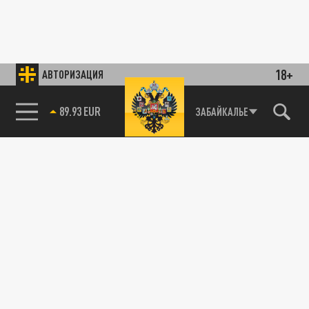
18+
АВТОРИЗАЦИЯ
89.93 EUR
ЗАБАЙКАЛЬЕ