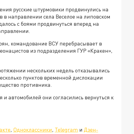
ления русские штурмовики продвинулись на
ов в направлении села Веселое на липовском
далось с боями продвинуться вперед на
направлении.
рян, командование ВСУ перебрасывает в
неонацистов из подразделения ГУР «Кракен»,
протяжении нескольких недель отказывались
 несколько пунктов временной дислокации
ущество противника.
 и автомобилей они согласились вернуться к
»!
акте
,
Одноклассники
,
Telegram
и
Дзен-