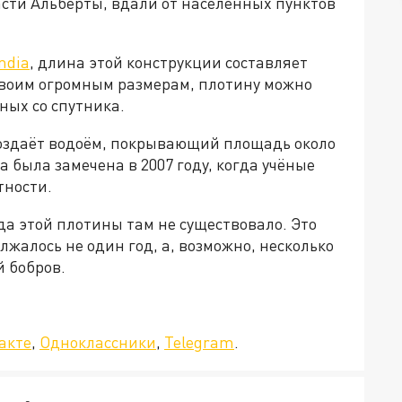
асти Альберты, вдали от населённых пунктов
ndia
, длина этой конструкции составляет
своим огромным размерам, плотину можно
ных со спутника.
оздаёт водоём, покрывающий площадь около
 была замечена в 2007 году, когда учёные
тности.
да этой плотины там не существовало. Это
олжалось не один год, а, возможно, несколько
 бобров.
да»!
акте
,
Одноклассники
,
Telegram
.