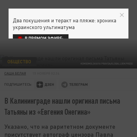
Два покушения и теракт на пляже: хроника
украинского ультиматума
В ПРЯМОМ ЭФИРЕ:
ОБЩЕСТВО
KOMSOMOLSKAYA PRAVDA/GLOBALLOOKPRESS
САША БЕЛАЯ
15 НОЯБРЯ 02:34
ПОДПИШИТЕСЬ:
В Калининграде нашли оригинал письма
Татьяны из «Евгения Онегина»
Указано, что на раритетном документе
присутствует автограф цензора Павла