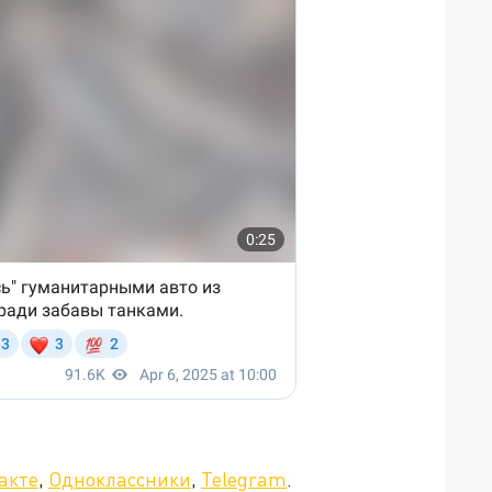
акте
,
Одноклассники
,
Telegram
.