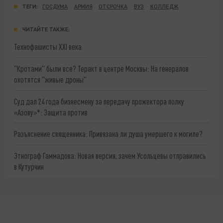
ТЕГИ:
ГОСДУМА
АРМИЯ
ОТСРОЧКА
ВУЗ
КОЛЛЕДЖ
ЧИТАЙТЕ ТАКЖЕ:
Технофашисты XXI века
"Кротами" были все? Теракт в центре Москвы: На генералов
охотятся "живые дроны"
Суд дал 24 года бизнесмену за передачу прожектора полку
«Азову»*: Защита против
Разъяснение священника: Привязана ли душа умершего к могиле?
Этнограф Гаммадова: Новая версия, зачем Усольцевы отправились
в Кутурчин