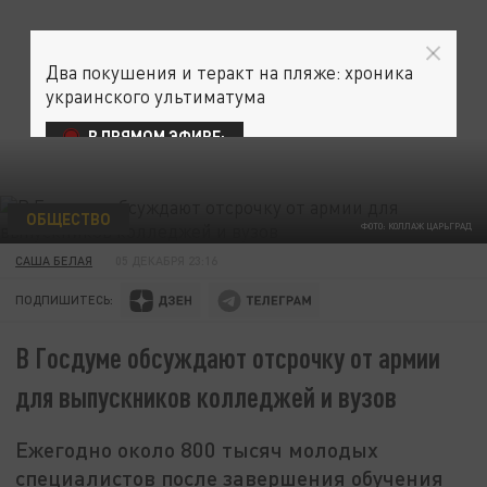
Два покушения и теракт на пляже: хроника
украинского ультиматума
В ПРЯМОМ ЭФИРЕ:
ОБЩЕСТВО
ФОТО: КОЛЛАЖ ЦАРЬГРАД
САША БЕЛАЯ
05 ДЕКАБРЯ 23:16
ПОДПИШИТЕСЬ:
В Госдуме обсуждают отсрочку от армии
для выпускников колледжей и вузов
Ежегодно около 800 тысяч молодых
специалистов после завершения обучения