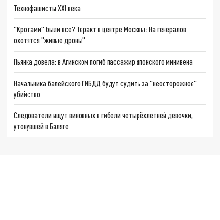
Технофашисты XXI века
"Кротами" были все? Теракт в центре Москвы: На генералов
охотятся "живые дроны"
Пьянка довела: в Агинском погиб пассажир японского минивена
Начальника балейского ГИБДД будут судить за "неосторожное"
убийство
Следователи ищут виновных в гибели четырёхлетней девочки,
утонувшей в Баляге