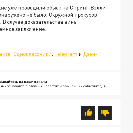
ие уже проводили обыск на Спринг-Вэлли-
 обнаружено не было. Окружной прокурор
а. В случае доказательства вины
емное заключение.
»!
акте
,
Одноклассники
,
Telegram
и
Дзен-
сывайтесь на наши каналы
ыми узнавайте о главных новостях и важнейших событиях дня.