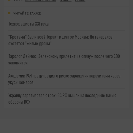
ЧИТАЙТЕ ТАКЖЕ:
Технофашисты XXI века
"Кротами" были все? Теракт в центре Москвы: На генералов
охотятся "живые дроны"
Таролог Деймос: Зеленскому прилетит «в спину», после чего СВО
закончится
Академик РАН предупредил о риске заражения паразитами через
укусы комаров
Украину парализовал страх: ВС РФ вышли на последнюю линию
обороны ВСУ