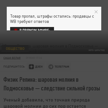
Товар пропал, штрафы остались: продавцы с
WB требуют ответов
В ПРЯМОМ ЭФИРЕ:
ОБЩЕСТВО
ФОТО: ЦАРЬГРАД
САША БЕЛАЯ
29 МАЯ 17:36
ПОДПИШИТЕСЬ:
Физик Репина: шаровая молния в
Подмосковье — следствие сильной грозы
Ученый добавила, что точная природа
шаровой молнии до сих пор остается