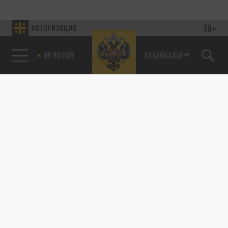
18+
АВТОРИЗАЦИЯ
89.93 EUR
ЗАБАЙКАЛЬЕ