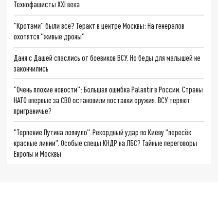
Технофашисты XXI века
"Кротами" были все? Теракт в центре Москвы: На генералов
охотятся "живые дроны"
Даня с Дашей спаслись от боевиков ВСУ. Но беды для малышей не
закончились
"Очень плохие новости": Большая ошибка Palantir в России. Страны
НАТО впервые за СВО остановили поставки оружия. ВСУ теряют
приграничье?
"Терпение Путина лопнуло". Рекордный удар по Киеву "пересёк
красные линии". Особые спецы КНДР на ЛБС? Тайные переговоры
Европы и Москвы