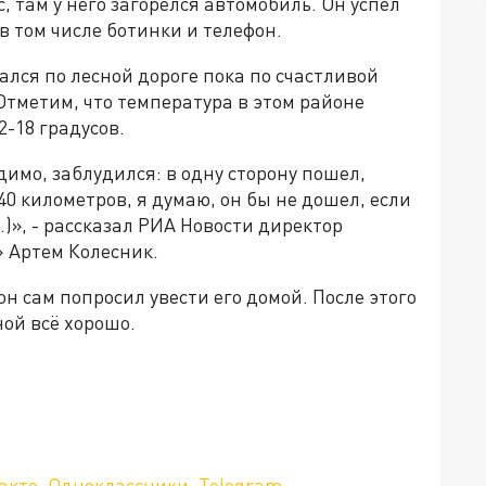
 там у него загорелся автомобиль. Он успел
в том числе ботинки и телефон.
тался по лесной дороге пока по счастливой
Отметим, что температура в этом районе
2-18 градусов.
имо, заблудился: в одну сторону пошел,
40 километров, я думаю, он бы не дошел, если
.)», - рассказал РИА Новости директор
 Артем Колесник.
он сам попросил увести его домой. После этого
ной всё хорошо.
а»!
акте
,
Одноклассники
,
Telegram
.