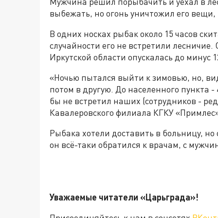
Мужчина решил порыбачить и уехал в лес,
выбежать, но огонь уничтожил его вещи, 
В одних носках рыбак около 15 часов ски
случайности его не встретили лесничие. 
Иркутской области опускалась до минус 1
«Ночью пытался выйти к зимовью, но, вид
потом в другую. До населенного пункта - 
бы не встретил наших (сотрудников - ред
Кавалеровского филиала КГКУ «Примлес»
Рыбака хотели доставить в больницу, но 
он всё-таки обратился к врачам, с мужчи
Уважаемые читатели «Царьград
Присоединяйтесь к нам в соцсетях
ВКонт