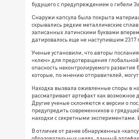
будущего с предупреждением о гибели Зем
Снаружи капсула была покрыта материал
скрывались редкие металлические сплавы
записанных латинскими буквами вперем
датировалось еще не наступившим 2317 
Ученые установили, что авторы послания
«ключ» для предотвращения глобальной 
опасность неконтролируемого развития 
которые, по мнению отправителей, могут
Находка вызвала оживленные споры в на
рассматривает артефакт как возможное 
Другие ученые склоняются к версии о по
предупредить современников о грядущей
находки с секретными экспериментами.
В отличие от ранее обнаруженных «капс
образовательных целях, данный артефак