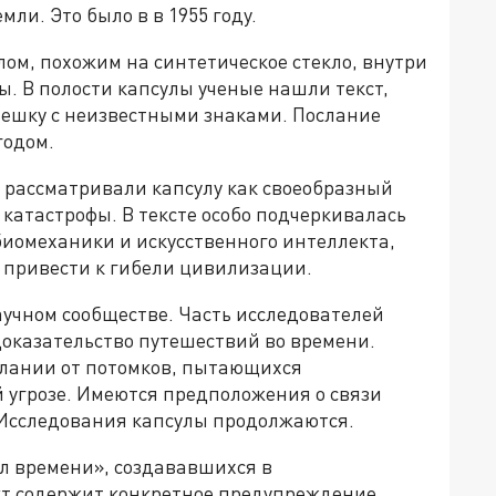
ли. Это было в в 1955 году.
ом, похожим на синтетическое стекло, внутри
. В полости капсулы ученые нашли текст,
ешку с неизвестными знаками. Послание
годом.
 рассматривали капсулу как своеобразный
катастрофы. В тексте особо подчеркивалась
биомеханики и искусственного интеллекта,
 привести к гибели цивилизации.
учном сообществе. Часть исследователей
доказательство путешествий во времени.
слании от потомков, пытающихся
 угрозе. Имеются предположения о связи
 Исследования капсулы продолжаются.
ул времени», создававшихся в
т содержит конкретное предупреждение.