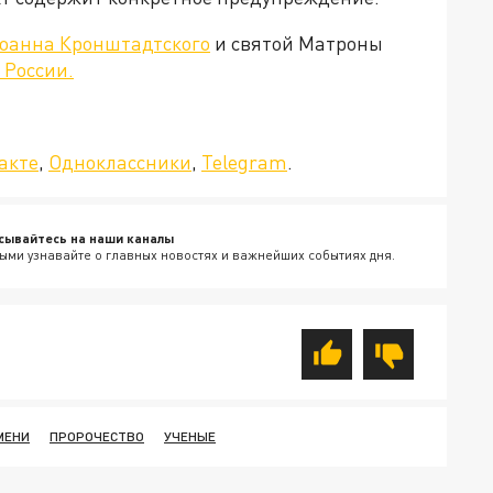
оанна Кронштадтского
и святой Матроны
 России.
да»!
акте
,
Одноклассники
,
Telegram
.
сывайтесь на наши каналы
ыми узнавайте о главных новостях и важнейших событиях дня.
МЕНИ
ПРОРОЧЕСТВО
УЧЕНЫЕ