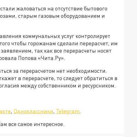
стали жаловаться на отсутствие бытового
розами, старым газовым оборудованием и
тавления коммунальных услуг контролирует
того чтобы горожанам сделали перерасчет, им
 заявлением, так как все перерасчеты носят
ровала Попова «Чита.Ру».
аться за перерасчетом нет необходимости.
ажет в перерасчете, то следует обратиться в
огласия между собственником и ресурсником.
а»!
акте
,
Одноклассники
,
Telegram
.
Там все самое интересное.