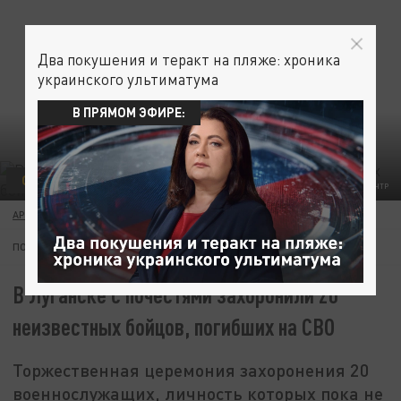
Два покушения и теракт на пляже: хроника
украинского ультиматума
В ПРЯМОМ ЭФИРЕ:
ОБЩЕСТВО
НАШИ ГЕРОИ
ФОТО: ЛУГАНСКИЙ ИНФОРМАЦИОННЫЙ ЦЕНТР
АРТЁМ САЗОНОВ
07 ИЮЛЯ 05:44
ПОДПИШИТЕСЬ:
В Луганске с почестями захоронили 20
неизвестных бойцов, погибших на СВО
Торжественная церемония захоронения 20
военнослужащих, личность которых пока не