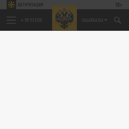
18+
АВТОРИЗАЦИЯ
89.93 EUR
ЗАБАЙКАЛЬЕ