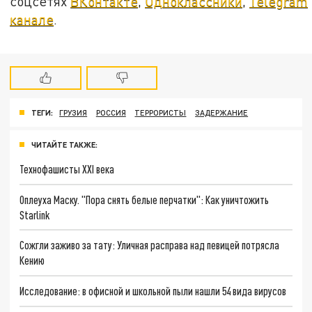
соцсетях
ВКонтакте
,
Одноклассники
,
Telegram
канале
.
ТЕГИ:
ГРУЗИЯ
РОССИЯ
ТЕРРОРИСТЫ
ЗАДЕРЖАНИЕ
ЧИТАЙТЕ ТАКЖЕ:
Технофашисты XXI века
Оплеуха Маску. "Пора снять белые перчатки": Как уничтожить
Starlink
Сожгли заживо за тату: Уличная расправа над певицей потрясла
Кению
Исследование: в офисной и школьной пыли нашли 54 вида вирусов