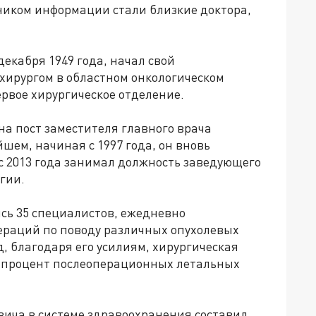
очником информации стали близкие доктора,
екабря 1949 года, начал свой
 хирургом в областном онкологическом
ервое хирургическое отделение.
а пост заместителя главного врача
йшем, начиная с 1997 года, он вновь
с 2013 года занимал должность заведующего
гии.
ись 35 специалистов, ежедневно
ераций по поводу различных опухолевых
од, благодаря его усилиям, хирургическая
а процент послеоперационных летальных
ича в системе здравоохранения составил