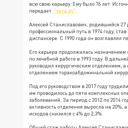
всю свою карьеру. Ему было 76 лет. Ист
передает
"Чита.ру"
.
Алексей Станиславович, родившийся 27 д
профессиональный путь в 1974 году, став
диспансере. С 1990 года он возглавлял п
Его карьера продолжилась назначением н
по лечебной работе в 1993 году. В дальне
руководил хирургическим отделением, а 
отделением торакоабдоминальной хирур
Под его руководством в 2017 году трудил
им проводилось до пяти комплексных оп
заболеваний. За период с 2012 по 2014 г
активность отделения выросла на 20%, 
исходов снизился с 4% до 2,3%.
Общий стаж работы Алексея Станиславов