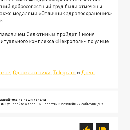
етний добросовестный труд были отмечены
 также медалями «Отличник здравоохранения»
».
славовичем Селютиным пройдет 1 июня
ле ритуального комплекса «Некрополь» по улице
»!
акте
,
Одноклассники
,
Telegram
и
Дзен-
сывайтесь на наши каналы
ыми узнавайте о главных новостях и важнейших событиях дня.