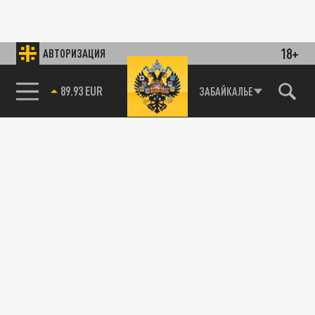
18+
АВТОРИЗАЦИЯ
89.93 EUR
ЗАБАЙКАЛЬЕ