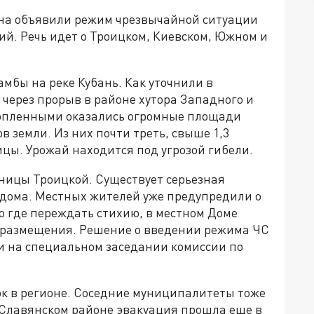
она объявили режим чрезвычайной ситуации
ий. Речь идет о Троицком, Киевском, Южном и
мбы на реке Кубань. Как уточнили в
через прорыв в районе хутора Западного и
топленными оказались огромные площади
в земли. Из них почти треть, свыше 1,3
цы. Урожай находится под угрозой гибели.
ницы Троицкой. Существует серьезная
 дома. Местных жителей уже предупредили о
 где переждать стихию, в местном Доме
о размещения. Решение о введении режима ЧС
и на специальном заседании комиссии по
к в регионе. Соседние муниципалитеты тоже
 Славянском районе эвакуация прошла еще в