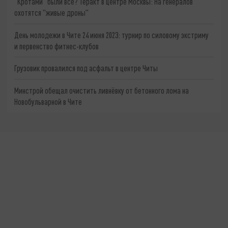
"Кротами" были все? Теракт в центре Москвы: На генералов
охотятся "живые дроны"
День молодежи в Чите 24 июня 2023: турнир по силовому экстриму
и первенство фитнес-клубов
Грузовик провалился под асфальт в центре Читы
Минстрой обещал очистить ливнёвку от бетонного лома на
Новобульварной в Чите