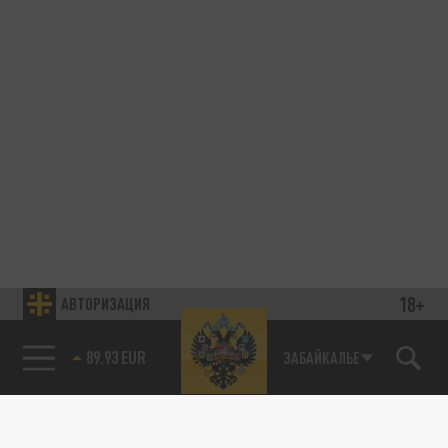
18+
АВТОРИЗАЦИЯ
89.93 EUR
ЗАБАЙКАЛЬЕ